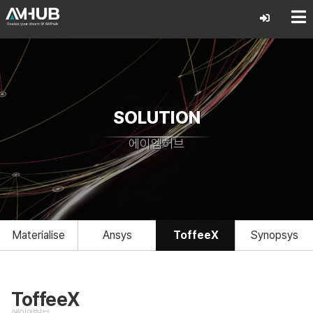
SOLUTION
에이엠허브
Materialise
Ansys
ToffeeX
Synopsys
ToffeeX