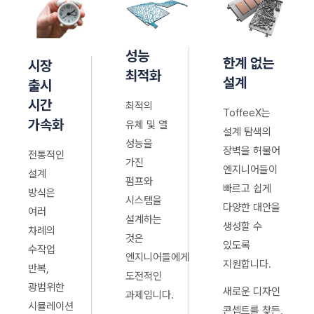
성능
한계 없는
시장
최적화
설계
출시
시간
최적의
ToffeeX는
가속화
유체 및 열
설계 탐색의
성능을
장벽을 허물어
전통적인
가진
엔지니어들이
설계
펌프와
빠르고 쉽게
방식은
시스템을
다양한 대안을
여러
설계하는
생성할 수
차례의
것은
있도록
수작업
엔지니어들에게
지원합니다.
반복,
도전적인
광범위한
새로운 디자인
과제입니다.
시뮬레이션
콘셉트를 찾든,