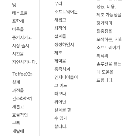
우리
및
성능, 비용,
소프트웨어는
테스트를
제조 가능성을
새롭고
포함해
평가하며
최적의
비용을
절충점을
설계를
증가시키고
모색하든, 저희
생성하면서
시장 출시
소프트웨어가
제조
시간을
최적의
제약을
지연시킵니다.
솔루션을 찾는
충족시켜
데 도움을
ToffeeX는
엔지니어들이
드립니다.
설계
그 어느
과정을
때보다
간소화하여
뛰어난
새롭고
설계를 할
효율적인
수 있게
부품
합니다.
개발에